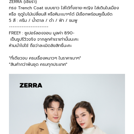
ZERRA (เซียร่า)
ทรง Trench Coat แบบยาว ใส่ได้ทั้งชาย-หญิง ใส่เดินในเมือง
หรือ ฤดูใบไม้เปลี่ยนสี หรือหิมะเบาๆได้ มีเชือกพร้อมหูเข็มขัด
5 สี : ครีม / น้ำตาล / ดำ / ฟ้า / ชมพู
----------------------
FREE!! : ซูเปอร์ลองจอน มูลค่า 890-
เป็นรูปรีวิวจริง จากลูกค้าเราเท่านั้นนะคะ
ห้ามนำไปใช้ ถือว่าละเมิดลิขสิทธิ์นะคะ
"ที่เดียวจบ ครบเรื่องหนาวๆ ในราคาเบาๆ"
"สินค้ากว่าพันชุด ครบทุกประเทศ"