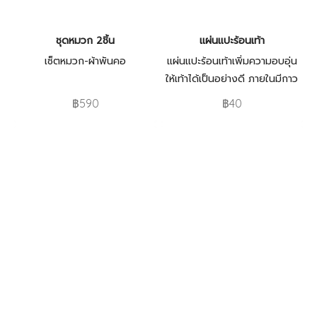
ชุดหมวก 2ชิ้น
แผ่นแปะร้อนเท้า
เซ็ตหมวก-ผ้าพันคอ
แผ่นแปะร้อนเท้าเพิ่มความอบอุ่น
ให้เท้าได้เป็นอย่างดี ภายในมีกาว
สามารถลอกและแปะกับถุงเท้าได้
฿590
฿40
เลยใช้งานสะดวก รวดเร็ว