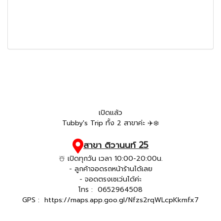
เปิดแล้ว
Tubby's Trip ทั้ง 2 สาขาค่ะ ✈️❄️
สาขา ติวานนท์ 25
☃️ เปิดทุกวัน เวลา 10:00-20:00น.
- ลูกค้าจอดรถหน้าร้านได้เลย
- จอดตรงเซเว่นได้ค่ะ
โทร :
0652964508
GPS :
https://maps.app.goo.gl/Nfzs2rqWLcpKkmfx7