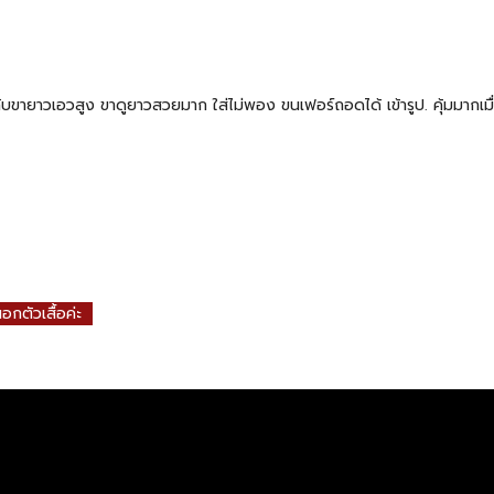
กับขายาวเอวสูง ขาดูยาวสวยมาก ใส่ไม่พอง ขนเฟอร์ถอดได้ เข้ารูป. คุ้มมากเม
อกตัวเสื้อค่ะ