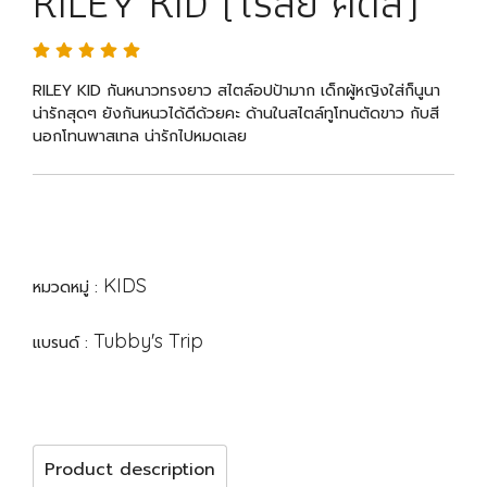
RILEY KID (ไรลีย์ คิดส์)
RILEY KID กันหนาวทรงยาว สไตล์อปป้ามาก เด็กผู้หญิงใส่ก็นูนา
น่ารักสุดๆ ยังกันหนวได้ดีด้วยคะ ด้านในสไตล์ทูโทนตัดขาว กับสี
นอกโทนพาสเทล น่ารักไปหมดเลย
KIDS
หมวดหมู่ :
Tubby's Trip
แบรนด์ :
Product description