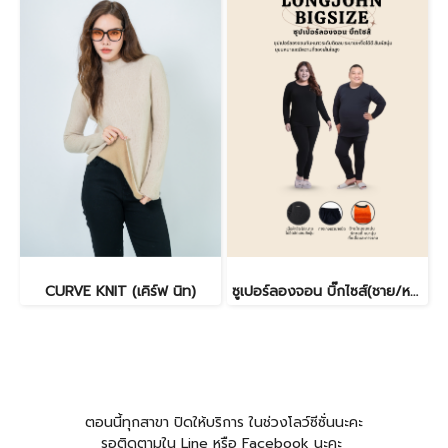
CURVE KNIT (เคิร์ฟ นิท)
ซูเปอร์ลองจอน บิ๊กไซส์(ชาย/หญิง)
ตอนนี้ทุกสาขา ปิดให้บริการ ในช่วงโลว์ซีซั่นนะคะ
รอติดตามใน Line หรือ Facebook นะคะ