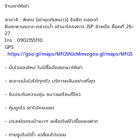
ร้านเราให้เช่า
สาขา4 : พิเศษ (เช่าชุดกันหนาว) รังสิต คลอง1
ฝั่งสะพานแดง-ตลาดน้ำ เข้ามาโครงการ JSP ซ้ายมือ ล็อคที่ 26-
27
โทร : 0902155110
GPS
:
https://goo.gl/maps/MfG5NJcMmvzgoo.gl/maps/MfG5
- มั่นใจของใหม่ ไม่มีซื้อมือสองมาให้เช่า
- สะอาดมั่นใจได้ทุกตัว บริการคลีนอย่างที่สุด
- รับประกันความอุ่น หนาวเเค่ไหนก็ไหว
- คุ้มถูกใจ เช่าได้ครบเซท
- ประหยัดกระเป๋าเบาๆ เหลือตังค์ไปซื้อของฝาก
- ถ่ายรูปไม่มีซ้ำ เปลี่ยนได้บ่อย