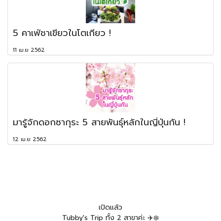
5 คาเฟ่ชาเขียวในโตเกียว !
11 เม.ย 2562
มารู้จักดอกซากุระ 5 สายพันธุ์หลักในญี่ปุ่นกัน !
12 เม.ย 2562
เปิดแล้ว
Tubby's Trip ทั้ง 2 สาขาค่ะ ✈️❄️