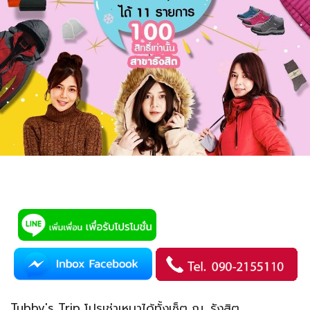
Tubby's Trip โปรเช่าเหมาได้ทั้งเซ็ต ณ. รังสิต