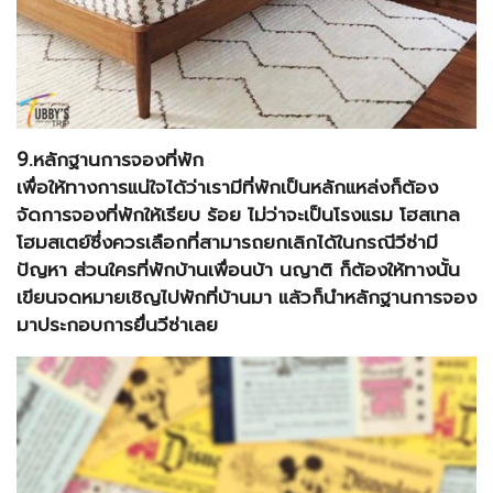
9.หลักฐานการจองที่พัก
เพื่อให้ทางการแน่ใจได้ว่าเรามีที่พักเป็นหลักแหล่งก็ต้อง
จัดการจองที่พักให้เรียบ ร้อย ไม่ว่าจะเป็นโรงแรม โฮสเทล
โฮมสเตย์ซึ่งควรเลือกที่สามารถยกเลิกได้ในกรณีวีซ่ามี
ปัญหา ส่วนใครที่พักบ้านเพื่อนบ้า นญาติ ก็ต้องให้ทางนั้น
เขียนจดหมายเชิญไปพักที่บ้านมา แล้วก็นำหลักฐานการจอง
มาประกอบการยื่นวีซ่าเลย